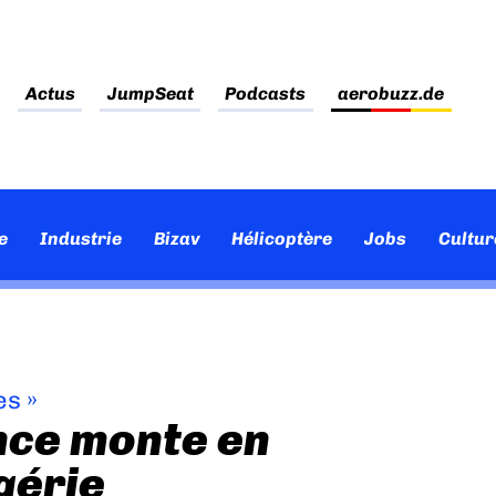
Actus
JumpSeat
Podcasts
aerobuzz.de
e
Industrie
Bizav
Hélicoptère
Jobs
Cultur
es
»
nce monte en
gérie