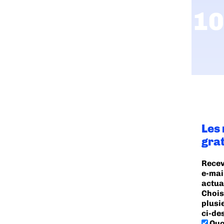
Les
gra
Recev
e-mai
actua
Chois
plusi
ci-de
Quo