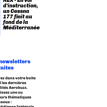
REX - En vol
d'instruction,
un Cessna
177 finit au
fond de la
Méditerranée
 newsletters
tuites
ez dans votre boite
l les dernières
lités Aerobuzz.
issez une ou
eurs thématiques
ssous :
tidienne Intégrale