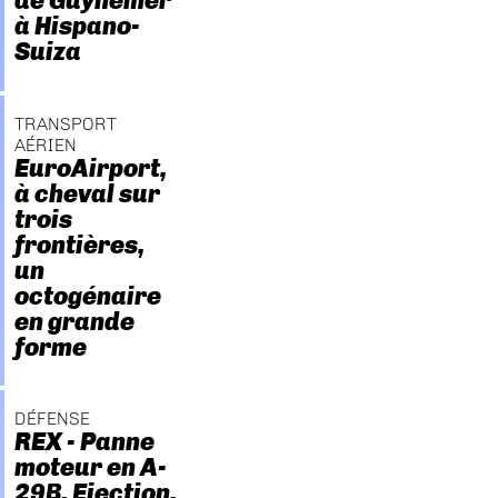
de Guynemer
à Hispano-
Suiza
TRANSPORT
AÉRIEN
EuroAirport,
à cheval sur
trois
frontières,
un
octogénaire
en grande
forme
DÉFENSE
REX - Panne
moteur en A-
29B. Ejection.