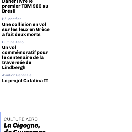
Daher livre le
premier TBM 980 au
Brésil
Hélicoptère
Une collision en vol
sur les feux en Grèce
a fait deux morts
Culture Aéro
Un vol
commémoratif pour
le centenaire de la
traversée de
Lindbergh
Aviation Générale
Le projet Catalina II
CULTURE AÉRO
La Cigogne,