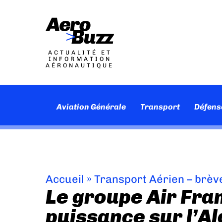
ACTUALITÉ ET
INFORMATION
AÉRONAUTIQUE
Aviation Générale
Transport
Défens
Accueil
»
Transport Aérien – brèv
Le groupe Air Fra
puissance sur l’Al