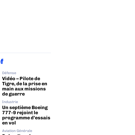
ef
Défense
Vidéo – Pilote de
Tigre, de la prise en
main aux missions
de guerre
Industrie
Un septième Boeing
777-9 rejoint le
programme d’essais
en vol
Aviation Générale