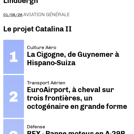
Lindbergh
AVIATION GÉNÉRALE
01/08/26
Le projet Catalina II
Culture Aéro
La Cigogne, de Guynemer à
Hispano-Suiza
Transport Aérien
EuroAirport, à cheval sur
trois frontières, un
octogénaire en grande forme
Défense
REX - Panne moteur en A-29B.