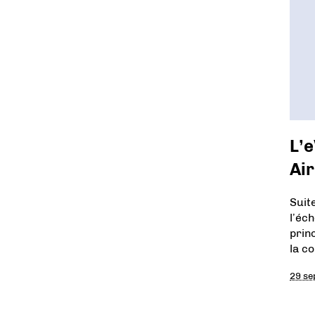
L’e
Air
Suit
l’éc
prin
la c
29 se