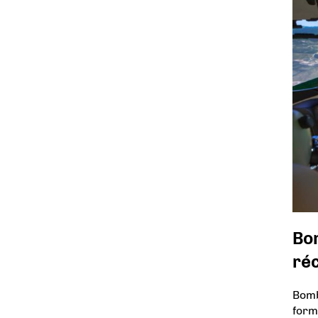
Bom
réc
Bomb
form