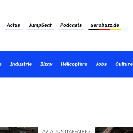
Actus
JumpSeat
Podcasts
aerobuzz.de
e
Industrie
Bizav
Hélicoptère
Jobs
Culture
AVIATION D'AFFAIRES