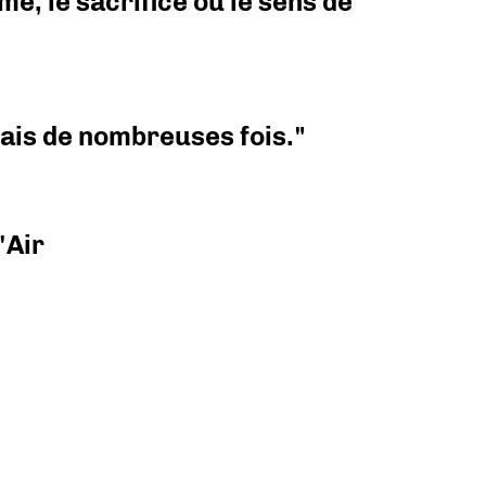
e, le sacrifice ou le sens de
 mais de nombreuses fois."
'Air