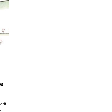
le
etit
t