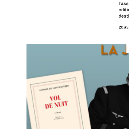
l’as
édit
dest
20 av