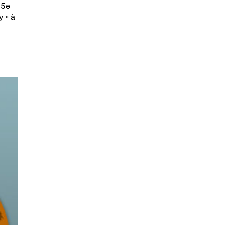
 5e
y » à