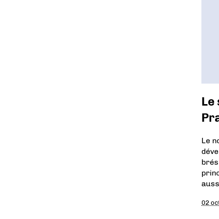
Le 
Pra
Le n
déve
brés
prin
auss
02 oc