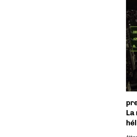
pr
La 
hé