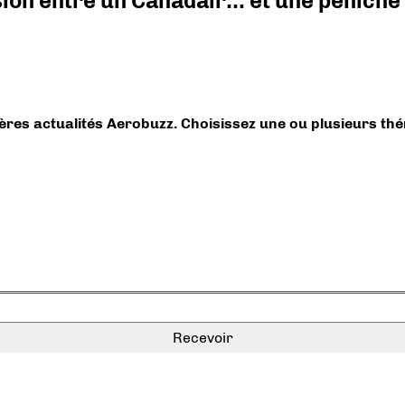
ision entre un Canadair… et une péniche
ières actualités Aerobuzz. Choisissez une ou plusieurs th