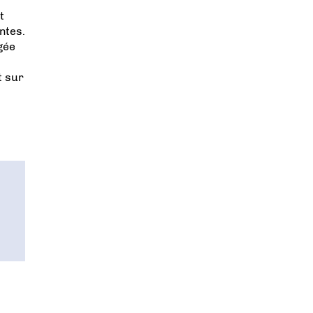
t
ntes.
gée
t sur