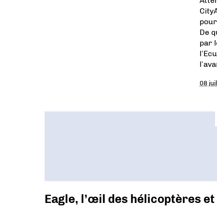
Atte
City
pour
De q
par 
l’Ecu
l’av
08 jui
Eagle, l’œil des hélicoptères e