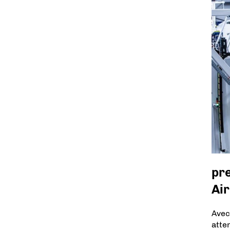
pr
Ai
Avec
atte