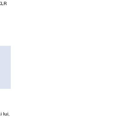
XLR
 lui,