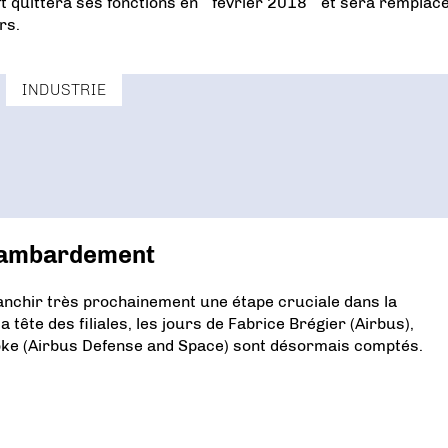
ft quittera ses fonctions en février 2018 et sera remplac
rs.
INDUSTRIE
 chambardement
anchir très prochainement une étape cruciale dans la
tête des filiales, les jours de Fabrice Brégier (Airbus),
Hoke (Airbus Defense and Space) sont désormais comptés.