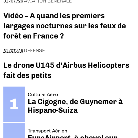
AVIATION GÉNÉRALE
31/07/26
Vidéo – A quand les premiers
largages nocturnes sur les feux de
forêt en France ?
DÉFENSE
31/07/26
Le drone U145 d’Airbus Helicopters
fait des petits
Culture Aéro
La Cigogne, de Guynemer à
Hispano-Suiza
Transport Aérien
EuroAirport, à cheval sur