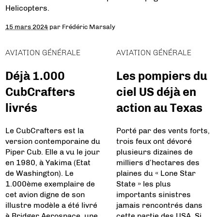
Helicopters.
15 mars 2024
par
Frédéric Marsaly
AVIATION GÉNÉRALE
AVIATION GÉNÉRALE
Déjà 1.000
Les pompiers du
CubCrafters
ciel US déjà en
livrés
action au Texas
Le CubCrafters est la
Porté par des vents forts,
version contemporaine du
trois feux ont dévoré
Piper Cub. Elle a vu le jour
plusieurs dizaines de
en 1980, à Yakima (Etat
milliers d’hectares des
de Washington). Le
plaines du « Lone Star
1.000ème exemplaire de
State » les plus
cet avion digne de son
importants sinistres
illustre modèle a été livré
jamais rencontrés dans
à Bridger Aerospace, une
cette partie des USA. Si