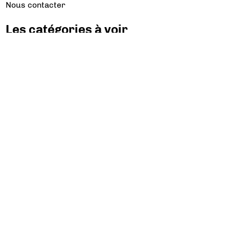
Nous contacter
Les catégories à voir
Aviation d’Affaires
Aviation Générale
Culture Aéro
Débat et opinion
Défense
Dépose minute
Hélicoptère
Industrie
Transport Aérien
Les sujets à lire
Airbus
Air France
Bibliographie
Boeing