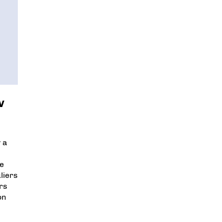
v
 a
de
liers
rs
on