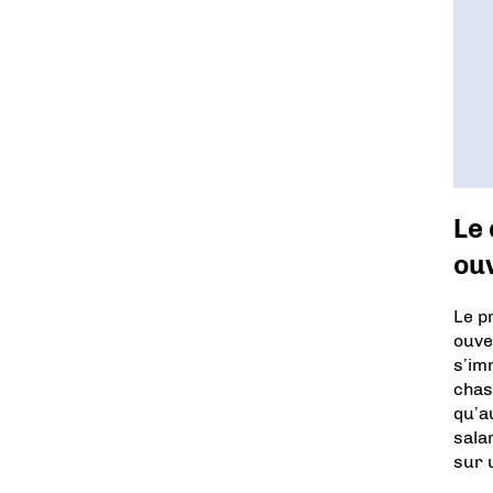
Le
ouv
Le p
ouve
s’im
chas
qu’a
sala
sur 