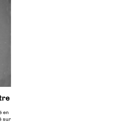
tre
é en
é sur