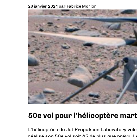
29 janvier 2024
par
Fabrice Morlon
50e vol pour l’hélicoptère mar
L’hélicoptère du Jet Propulsion Laboratory vole
réalisé son 50e vol soit 45 de plus que prévu.