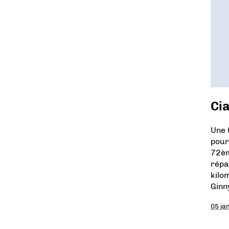
Cia
Une 
pour
72èm
répa
kilo
Ginn
05 ja