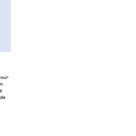
jour
on
é
 de