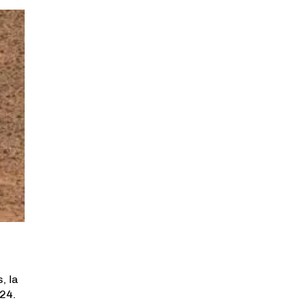
, la
024.