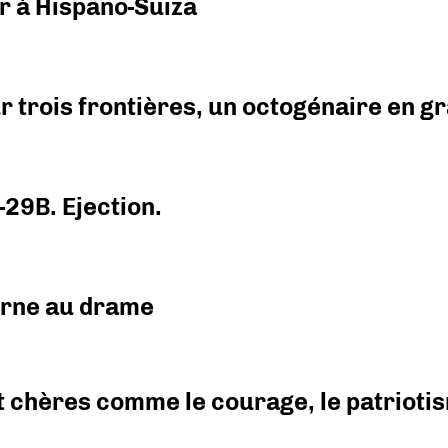
r à Hispano-Suiza
r trois frontières, un octogénaire en 
-29B. Ejection.
urne au drame
 chères comme le courage, le patriotism