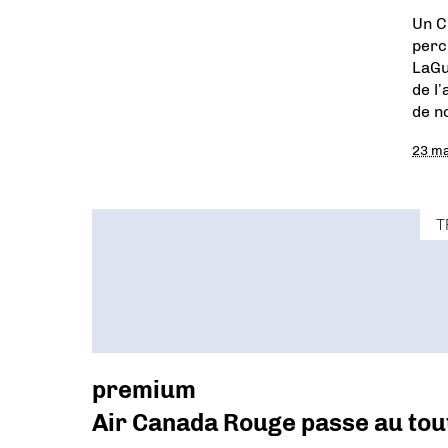
Un C
perc
LaGu
de l’
de n
23 m
T
premium
Air Canada Rouge passe au to