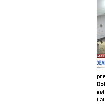
pr
Col
véh
La