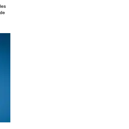
les
 de