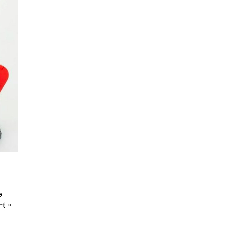
e
rt »