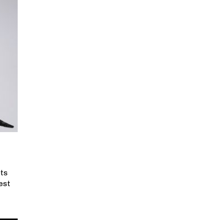
ets
est