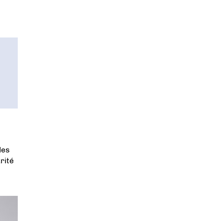
des
rité