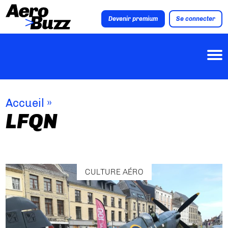
Devenir premium
Se connecter
Accueil
»
LFQN
CULTURE AÉRO