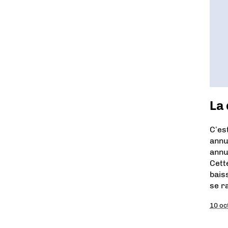
La 
C’es
annu
annu
Cett
bais
se r
10 oc