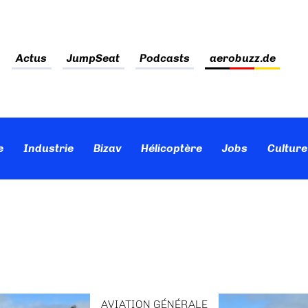
Actus
JumpSeat
Podcasts
aerobuzz.de
e
Industrie
Bizav
Hélicoptère
Jobs
Culture
AVIATION GÉNÉRALE