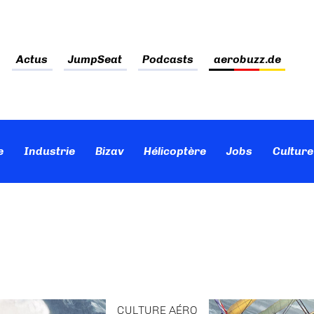
Actus
JumpSeat
Podcasts
aerobuzz.de
e
Industrie
Bizav
Hélicoptère
Jobs
Culture
CULTURE AÉRO