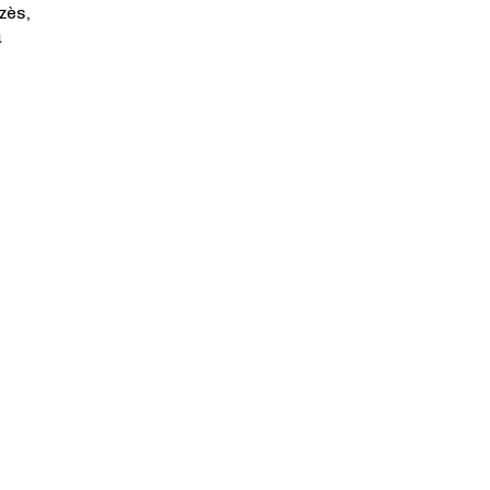
zès,
u