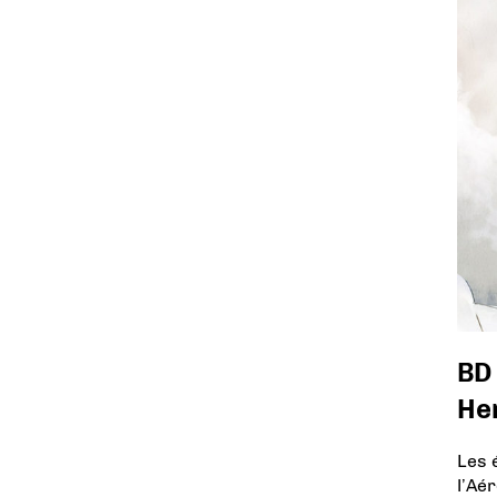
BD 
He
Les é
l’Aér