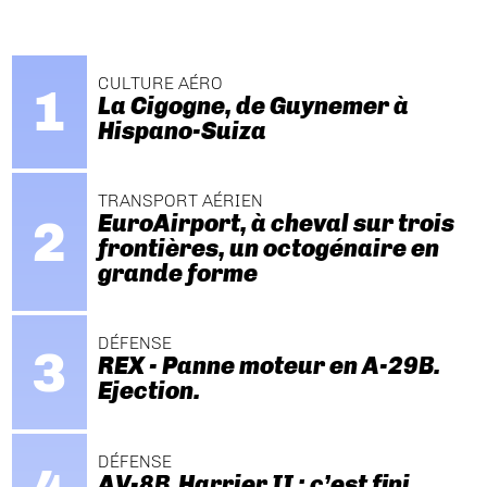
CULTURE AÉRO
La Cigogne, de Guynemer à
Hispano-Suiza
TRANSPORT AÉRIEN
EuroAirport, à cheval sur trois
frontières, un octogénaire en
grande forme
DÉFENSE
REX - Panne moteur en A-29B.
Ejection.
DÉFENSE
AV-8B Harrier II : c’est fini