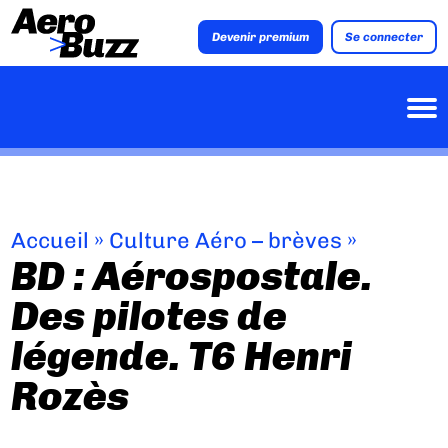
Devenir premium
Se connecter
Accueil
»
Culture Aéro – brèves
»
BD : Aérospostale.
Des pilotes de
légende. T6 Henri
Rozès