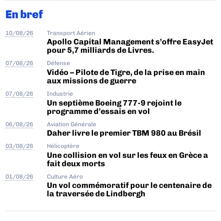
En bref
10/08/26
Transport Aérien
Apollo Capital Management s’offre EasyJet
pour 5,7 milliards de Livres.
07/08/26
Défense
Vidéo – Pilote de Tigre, de la prise en main
aux missions de guerre
07/08/26
Industrie
Un septième Boeing 777-9 rejoint le
programme d’essais en vol
06/08/26
Aviation Générale
Daher livre le premier TBM 980 au Brésil
03/08/26
Hélicoptère
Une collision en vol sur les feux en Grèce a
fait deux morts
01/08/26
Culture Aéro
Un vol commémoratif pour le centenaire de
la traversée de Lindbergh