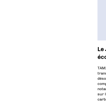
Le 
éc
TAM,
tran
déso
comp
nota
sur 
carb