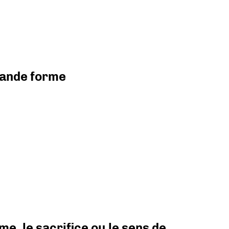
grande forme
e, le sacrifice ou le sens de