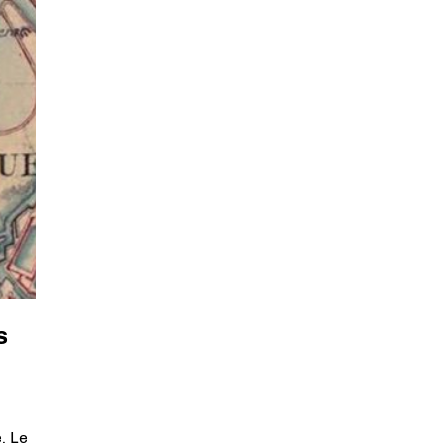
s
. Le