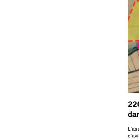
220
dan
L’as
d’av