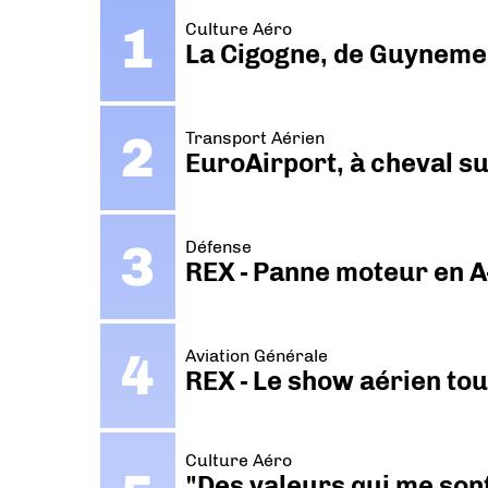
Culture Aéro
La Cigogne, de Guyneme
Transport Aérien
EuroAirport, à cheval su
Défense
REX - Panne moteur en A
Aviation Générale
REX - Le show aérien to
Culture Aéro
"Des valeurs qui me sont