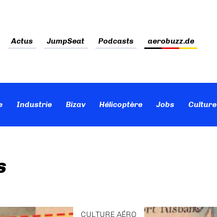
Actus
JumpSeat
Podcasts
aerobuzz.de
e
Industrie
Bizav
Hélicoptère
Jobs
Culture
s
CULTURE AÉRO