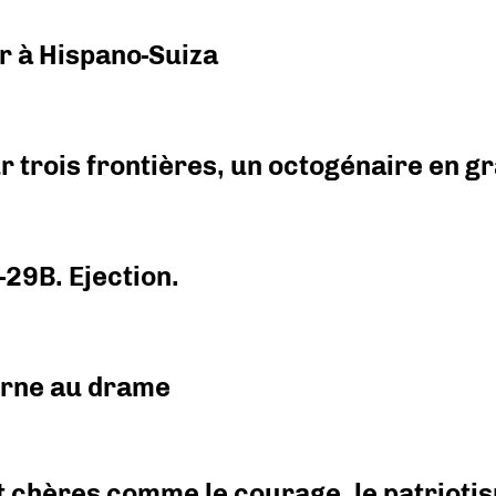
r à Hispano-Suiza
r trois frontières, un octogénaire en 
-29B. Ejection.
urne au drame
 chères comme le courage, le patriotism