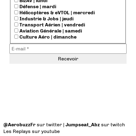
BizAv | lundi
Défense | mardi
Hélicoptères & eVTOL | mercredi
Industrie & Jobs | jeudi
Transport Aérien | vendredi
Aviation Générale | samedi
Culture Aéro | dimanche
@AerobuzzFr
sur twitter |
Jumpseat_Abz
sur twitch
Les Replays
sur youtube