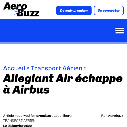
Devenir premium
Se connecter
Accueil
»
Transport Aérien
»
Allegiant Air échappe
à Airbus
Article reserved for
premium
subscribers
Par
Aerobuzz
TRANSPORT AÉRIEN
Le 06 janvier 2022