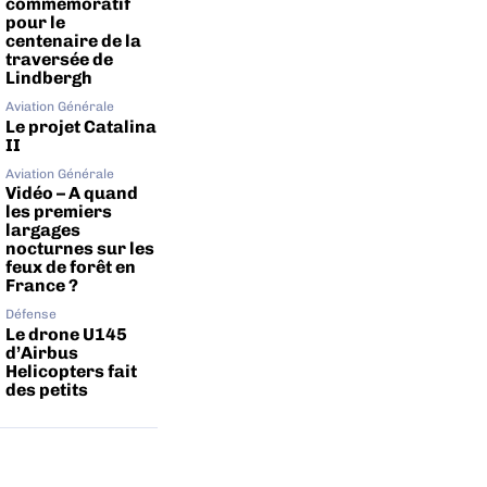
commémoratif
pour le
centenaire de la
traversée de
Lindbergh
Aviation Générale
Le projet Catalina
II
Aviation Générale
Vidéo – A quand
les premiers
largages
nocturnes sur les
feux de forêt en
France ?
Défense
Le drone U145
d’Airbus
Helicopters fait
des petits