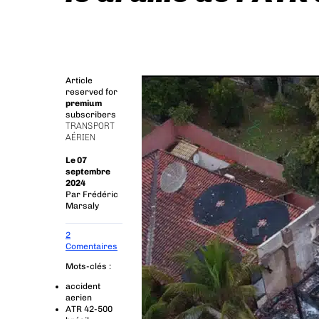
Article
reserved for
premium
subscribers
TRANSPORT
AÉRIEN
Le 07
septembre
2024
Par
Frédéric
Marsaly
2
Comentaires
Mots-clés :
accident
aerien
ATR 42-500