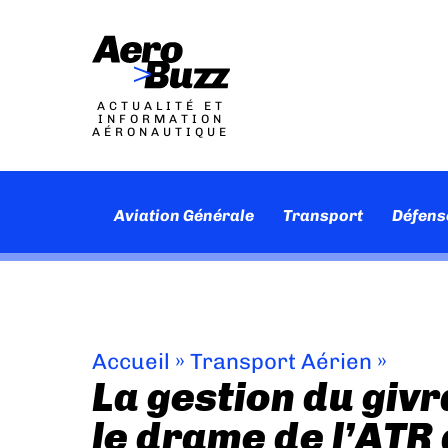
ACTUALITÉ ET
INFORMATION
AÉRONAUTIQUE
Aviation Générale
Transport
Défens
Accueil
»
Transport Aérien
»
La gestion du giv
le drame de l’ATR