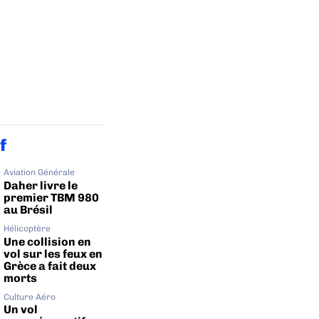
f
Aviation Générale
Daher livre le
premier TBM 980
au Brésil
Hélicoptère
Une collision en
vol sur les feux en
Grèce a fait deux
morts
Culture Aéro
Un vol