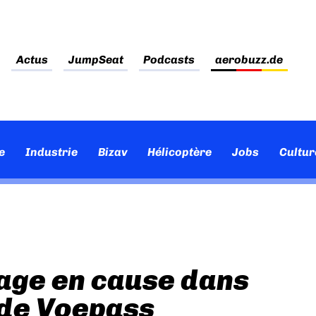
Actus
JumpSeat
Podcasts
aerobuzz.de
e
Industrie
Bizav
Hélicoptère
Jobs
Cultur
rage en cause dans
 de Voepass