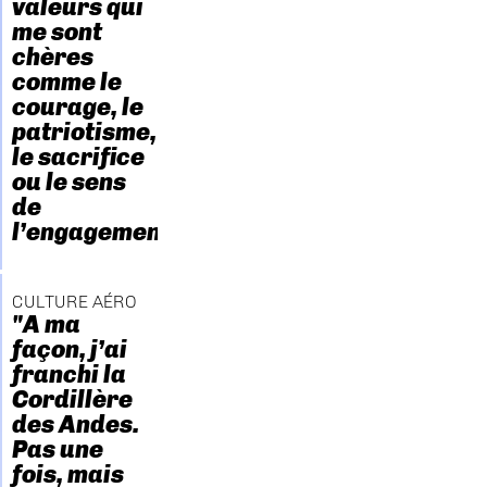
valeurs qui
me sont
chères
comme le
courage, le
patriotisme,
le sacrifice
ou le sens
de
l’engagement."
CULTURE AÉRO
"A ma
façon, j’ai
franchi la
Cordillère
des Andes.
Pas une
fois, mais