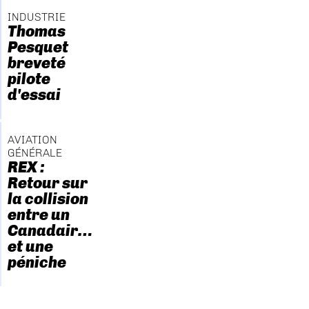
INDUSTRIE
Thomas
Pesquet
breveté
pilote
d'essai
AVIATION
GÉNÉRALE
REX :
Retour sur
la collision
entre un
Canadair…
et une
péniche