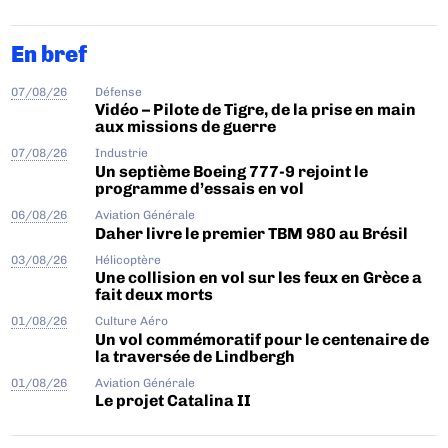
En bref
07/08/26
Défense
Vidéo – Pilote de Tigre, de la prise en main
aux missions de guerre
07/08/26
Industrie
Un septième Boeing 777-9 rejoint le
programme d’essais en vol
06/08/26
Aviation Générale
Daher livre le premier TBM 980 au Brésil
03/08/26
Hélicoptère
Une collision en vol sur les feux en Grèce a
fait deux morts
01/08/26
Culture Aéro
Un vol commémoratif pour le centenaire de
la traversée de Lindbergh
01/08/26
Aviation Générale
Le projet Catalina II