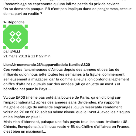
L’assemblage ne represente qu’une infime partie du prix de revient.
On se demande pouquoi RR n’est pas implique dans ce programme, erreur
de ma part ou realite ?
⮑
Répondre
par
BALLI
21 mars 2013 à 11 h 22 min
Lion Air commande 234 appareils de la famille A320
Ces ventes faramineuses d’Airbus depuis des années et ces tas de
milliards qu’on nous jette toutes les semaines à la figure, commencent
sérieusement à m’agacer, car là comme ailleurs, on confond allégrement
chiffre d’affaires cumulé sur des années (ah ça en jette un max!..) et
bénéfice net pour le Pays!…
Vu que EADS (même pas coté à la bourse de Paris, ça en dit long sur
l’impact national!..) après des années sans dividendes, n’a rapporté
malgré le déluge de milliards engrangés, qu’un misérable rendement
voisin de 2% en 2012, soit au même niveau que le livret A, avec les risques
et les impôts en plus!…
Mais rien d’étonnant, puisque une fois payés tous les sous-traitants (US,
Chinois, Européens..), s’il nous reste 4-5% du Chiffre d’affaires en France,
c’est bien un maximum!…