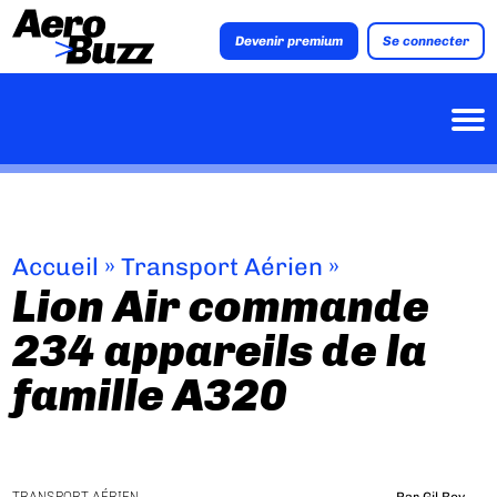
Devenir premium
Se connecter
Accueil
»
Transport Aérien
»
Lion Air commande
234 appareils de la
famille A320