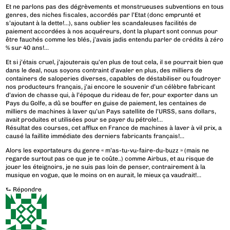
Et ne parlons pas des dégrèvements et monstrueuses subventions en tous
genres, des niches fiscales, accordés par l’Etat (donc emprunté et
s’ajoutant à la dette!…), sans oublier les scandaleuses facilités de
paiement accordées à nos acquéreurs, dont la plupart sont connus pour
être fauchés comme les blés, j’avais jadis entendu parler de crédits à zéro
% sur 40 ans!…
Et si j’étais cruel, j’ajouterais qu’en plus de tout cela, il se pourrait bien que
dans le deal, nous soyons contraint d’avaler en plus, des milliers de
containers de saloperies diverses, capables de déstabiliser ou foudroyer
nos producteurs français, j’ai encore le souvenir d’un célèbre fabricant
d’avion de chasse qui, à l’époque du rideau de fer, pour exporter dans un
Pays du Golfe, a dû se bouffer en guise de paiement, les centaines de
milliers de machines à laver qu’un Pays satellite de l’URSS, sans dollars,
avait produites et utilisées pour se payer du pétrole!…
Résultat des courses, cet afflux en France de machines à laver à vil prix, a
causé la faillite immédiate des derniers fabricants français!…
Alors les exportateurs du genre « m’as-tu-vu-faire-du-buzz » (mais ne
regarde surtout pas ce que je te coûte..) comme Airbus, et au risque de
jouer les éteignoirs, je ne suis pas loin de penser, contrairement à la
musique en vogue, que le moins on en aurait, le mieux ça vaudrait!…
⮑
Répondre