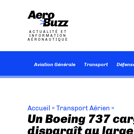
ACTUALITÉ ET
INFORMATION
AÉRONAUTIQUE
Aviation Générale
Transport
Défens
Accueil
»
Transport Aérien
»
Un Boeing 737 car
disparaît au larg