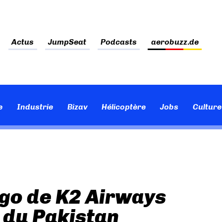
Actus
JumpSeat
Podcasts
aerobuzz.de
e
Industrie
Bizav
Hélicoptère
Jobs
Culture
go de K2 Airways
e du Pakistan