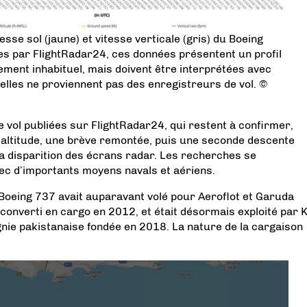
itesse sol (jaune) et vitesse verticale (gris) du Boeing
es par FlightRadar24, ces données présentent un profil
rement inhabituel, mais doivent être interprétées avec
lles ne proviennent pas des enregistreurs de vol. ©
e vol publiées sur FlightRadar24, qui restent à confirmer,
’altitude, une brève remontée, puis une seconde descente
a disparition des écrans radar. Les recherches se
ec d’importants moyens navals et aériens.
Boeing 737 avait auparavant volé pour Aeroflot et Garuda
 converti en cargo en 2012, et était désormais exploité par 
ie pakistanaise fondée en 2018. La nature de la cargaison