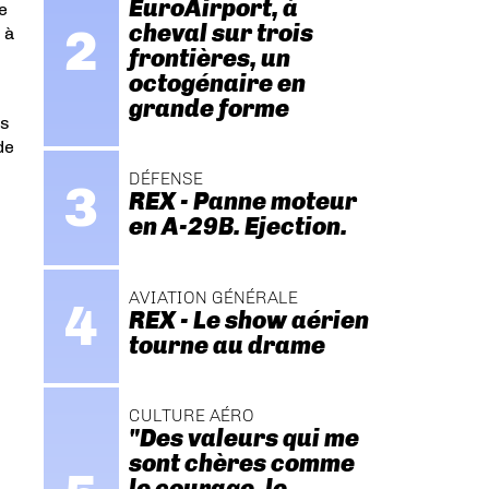
EuroAirport, à
e
cheval sur trois
 à
frontières, un
octogénaire en
grande forme
es
de
DÉFENSE
REX - Panne moteur
en A-29B. Ejection.
AVIATION GÉNÉRALE
REX - Le show aérien
tourne au drame
CULTURE AÉRO
"Des valeurs qui me
sont chères comme
le courage, le