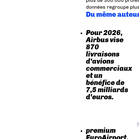
plus de 300.000 profes
données regroupe plus
Du même auteu
Pour 2026,
Airbus vise
870
livraisons
d’avions
commerciaux
et un
bénéfice de
7,5 milliards
d’euros.
0
premium
EuroAirport,