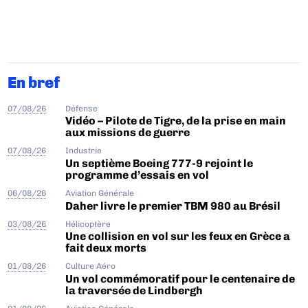
En bref
07/08/26
Défense
Vidéo – Pilote de Tigre, de la prise en main
aux missions de guerre
07/08/26
Industrie
Un septième Boeing 777-9 rejoint le
programme d’essais en vol
06/08/26
Aviation Générale
Daher livre le premier TBM 980 au Brésil
03/08/26
Hélicoptère
Une collision en vol sur les feux en Grèce a
fait deux morts
01/08/26
Culture Aéro
Un vol commémoratif pour le centenaire de
la traversée de Lindbergh