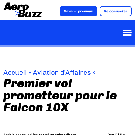
Devenir premium
Se connecter
Accueil
»
Aviation d'Affaires
»
Premier vol
prometteur pour le
Falcon 10X