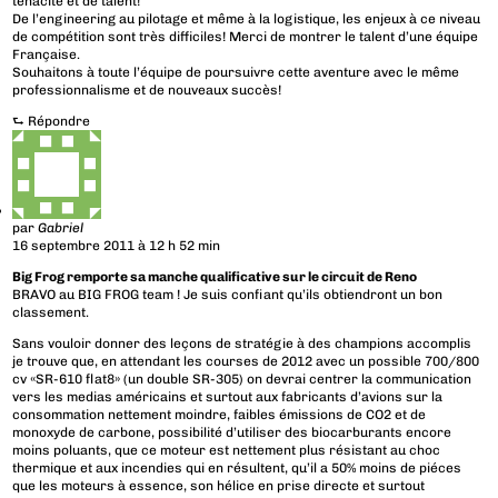
ténacité et de talent!
De l’engineering au pilotage et même à la logistique, les enjeux à ce niveau
de compétition sont très difficiles! Merci de montrer le talent d’une équipe
Française.
Souhaitons à toute l’équipe de poursuivre cette aventure avec le même
professionnalisme et de nouveaux succès!
⮑
Répondre
par
Gabriel
16 septembre 2011 à 12 h 52 min
Big Frog remporte sa manche qualificative sur le circuit de Reno
BRAVO au BIG FROG team ! Je suis confiant qu’ils obtiendront un bon
classement.
Sans vouloir donner des leçons de stratégie à des champions accomplis
je trouve que, en attendant les courses de 2012 avec un possible 700/800
cv «SR-610 flat8» (un double SR-305) on devrai centrer la communication
vers les medias américains et surtout aux fabricants d’avions sur la
consommation nettement moindre, faibles émissions de CO2 et de
monoxyde de carbone, possibilité d’utiliser des biocarburants encore
moins poluants, que ce moteur est nettement plus résistant au choc
thermique et aux incendies qui en résultent, qu’il a 50% moins de piéces
que les moteurs à essence, son hélice en prise directe et surtout