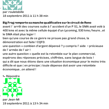
par
rouletabille
18 septembre 2011 à 11 h 38 min
Big Frog remporte sa manche qualificative sur le circuit de Reno
avant l ‘ arrêt des courses suite à l’ accident d’un P 51, le SMA avait volé à
400 kms et avec la même cellule équipé d’un Lycoming, 530 kms/heure…et
le SMA était plus leger !
bien qu’une course de ce genre ne prouve pas grand chose, la
démonstration est faite ! CQFD.
une question = combien d’argent dépensé ? y compris l’ aide » précieuse
de l’ armée de l’ air !
une autre question = quelle est la retombée sur le plan commercial,
espérons des réponses précises, chiffrées, sans langue de bois !
qui a dit que nous étions dans une situation économique pour le moins très
difficile et que ( en principe ) toute dépense doit avoir une retombée
économique…on attend !
⮑
Répondre
par
Jean-Mi
19 septembre 2011 à 13 h 34 min