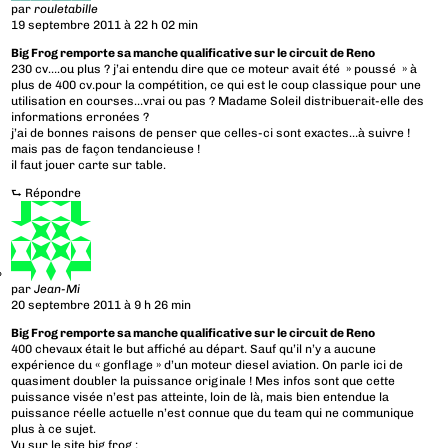
par
rouletabille
19 septembre 2011 à 22 h 02 min
Big Frog remporte sa manche qualificative sur le circuit de Reno
230 cv….ou plus ? j’ai entendu dire que ce moteur avait été » poussé » à
plus de 400 cv.pour la compétition, ce qui est le coup classique pour une
utilisation en courses…vrai ou pas ? Madame Soleil distribuerait-elle des
informations erronées ?
j’ai de bonnes raisons de penser que celles-ci sont exactes…à suivre !
mais pas de façon tendancieuse !
il faut jouer carte sur table.
⮑
Répondre
par
Jean-Mi
20 septembre 2011 à 9 h 26 min
Big Frog remporte sa manche qualificative sur le circuit de Reno
400 chevaux était le but affiché au départ. Sauf qu’il n’y a aucune
expérience du « gonflage » d’un moteur diesel aviation. On parle ici de
quasiment doubler la puissance originale ! Mes infos sont que cette
puissance visée n’est pas atteinte, loin de là, mais bien entendue la
puissance réelle actuelle n’est connue que du team qui ne communique
plus à ce sujet.
Vu sur le site big frog :