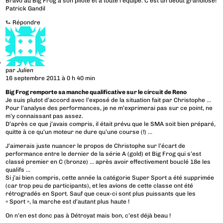
Bravo au Big Frog à son pilote et à toute l’équipe. C’est un début grandiose!
Patrick Gandil
⮑
Répondre
par
Julien
16 septembre 2011 à 0 h 40 min
Big Frog remporte sa manche qualificative sur le circuit de Reno
Je suis plutot d’accord avec l’exposé de la situation fait par Christophe …
Pour l’analyse des performances, je ne m’exprimerai pas sur ce point, ne
m’y connaissant pas assez.
D’après ce que j’avais compris, il était prévu que le SMA soit bien préparé,
quitte à ce qu’un moteur ne dure qu’une course (!) …
J’aimerais juste nuancer le propos de Christophe sur l’écart de
performance entre le dernier de la série A (gold) et Big Frog qui s’est
classé premier en C (bronze) … après avoir effectivement bouclé 18e les
qualifs …
Si j’ai bien compris, cette année la catégorie Super Sport a été supprimée
(car trop peu de participants), et les avions de cette classe ont été
rétrogradés en Sport. Sauf que ceux-ci sont plus puissants que les
« Sport », la marche est d’autant plus haute !
On n’en est donc pas à Détroyat mais bon, c’est déjà beau !