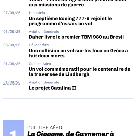
aux missions de guerre
07/08/26
Industrie
Un septième Boeing 777-9 rejoint le
programme d’essais en vol
06/08/26
Aviation Générale
Daher livre le premier TBM 980 au Brésil
03/08/26
Hélicoptère
Une collision en vol sur les feux en Grèce a
fait deux morts
01/08/26
Culture Aéro
Un vol commémoratif pour le centenaire de
la traversée de Lindbergh
01/08/26
Aviation Générale
Le projet Catalina II
CULTURE AÉRO
La Cigogne, de Guynemer à