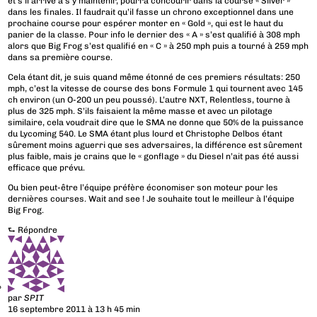
et s’il arrive à s’y maintenir, pourra concourir dans la course « Silver »
dans les finales. Il faudrait qu’il fasse un chrono exceptionnel dans une
prochaine course pour espérer monter en « Gold », qui est le haut du
panier de la classe. Pour info le dernier des « A » s’est qualifié à 308 mph
alors que Big Frog s’est qualifié en « C » à 250 mph puis a tourné à 259 mph
dans sa première course.
Cela étant dit, je suis quand même étonné de ces premiers résultats: 250
mph, c’est la vitesse de course des bons Formule 1 qui tournent avec 145
ch environ (un O-200 un peu poussé). L’autre NXT, Relentless, tourne à
plus de 325 mph. S’ils faisaient la même masse et avec un pilotage
similaire, cela voudrait dire que le SMA ne donne que 50% de la puissance
du Lycoming 540. Le SMA étant plus lourd et Christophe Delbos étant
sûrement moins aguerri que ses adversaires, la différence est sûrement
plus faible, mais je crains que le « gonflage » du Diesel n’ait pas été aussi
efficace que prévu.
Ou bien peut-être l’équipe préfère économiser son moteur pour les
dernières courses. Wait and see ! Je souhaite tout le meilleur à l’équipe
Big Frog.
⮑
Répondre
par
SPIT
16 septembre 2011 à 13 h 45 min