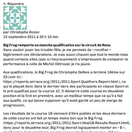
⮑
Répondre
par
Christophe Bozec
15 septembre 2011 à 20 h 10 min
Big Frog remporte sa manche qualificative sur le circuit de Reno
Sans vouloir jouer les trouble-fête, je me permets de « rectifier »
légèrement ces déclarations. Je suis aussi chauvin que tout le monde mais
quand certains sites (pas ici heureusement) s’empressent de comparer la
performance à celle de Michel Détroyat, je ris jaune.
Aux qualifications, le Big Frog de Christophe Delbos a terminé 18ème sur
23 (voir ici :
https://reports.airrace.org/2011/2011.Sport.Qualifiers.Report.html
), ce
qui le plaçait donc dans le dernier tiers des participants en classe Sport et
le pré-qualifiait pour la course 1C. Il démarre cette course en deuxième
position et la finit en première, avec un meilleur temps que ce qu’il a fait
aux qualifs, ce qui laisse supposer qu’il avait gardé un peu de marge de
progression.
Les résultats de la course 1B viennent d’être publiés et les deux derniers
de cette course ont fait un temps moins bon que le Big Frog
(
https://reports.airrace.org/2011/2011.Sport.Heat1B.Results.Report.html
),
donc pour le deuxième tour, Big Frog devrait logiquement monter en « B »,