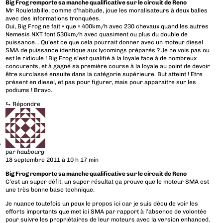
Big Frog remporte sa manche qualificative sur le circuit de Reno
Mr Rouletabille, comme d’habitude, joue les moralisateurs à deux balles
avec des informations tronquées.
Oui, Big Frog ne fait « que » 400km/h avec 230 chevaux quand les autres
Nemesis NXT font 530km/h avec quasiment ou plus du double de
puissance… Qu’est ce que cela pourrait donner avec un moteur diesel
SMA de puissance identique aux lycomings préparés ? Je ne vois pas ou
est le ridicule ! Big Frog s’est qualifié à la loyale face à de nombreux
concurents, et à gagné sa première course à la loyale au point de devoir
être surclassé ensuite dans la catégorie supérieure. But atteint ! Etre
présent en diesel, et pas pour figurer, mais pour apparaitre sur les
podiums ! Bravo.
⮑
Répondre
par
haubourg
18 septembre 2011 à 10 h 17 min
Big Frog remporte sa manche qualificative sur le circuit de Reno
C’est un super défit, un super résultat ça prouve que le moteur SMA est
une très bonne base technique.
Je nuance toutefois un peux le propos ici car je suis décu de voir les
efforts importants que met ici SMA par rapport à l’absence de volontée
pour suivre les propriétaires de leur moteurs avec la version enhanced.