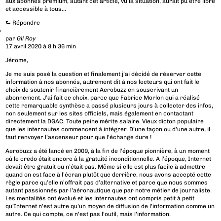
aux abonnés premium, autant cet article, vu la situation, aurait pu être libre
et accessible à tous…
⮑
Répondre
par
Gil Roy
17 avril 2020 à 8 h 36 min
Jérome,
Je me suis posé la question et finalement j’ai décidé de réserver cette
information à nos abonnés, autrement dit à nos lecteurs qui ont fait le
choix de soutenir financièrement Aerobuzz en souscrivant un
abonnement. J’ai fait ce choix, parce que Fabrice Morlon qui a réalisé
cette remarquable synthèse a passé plusieurs jours à collecter des infos,
non seulement sur les sites officiels, mais également en contactant
directement la DGAC. Toute peine mérite salaire. Vieux dicton populaire
que les internautes commencent à intégrer. D’une façon ou d’une autre, il
faut renvoyer l’ascenseur pour que l’échange dure !
Aerobuzz a été lancé en 2009, à la fin de l’époque pionnière, à un moment
où le credo était encore à la gratuité inconditionnelle. A l’époque, Internet
devait être gratuit ou n’était pas. Même si elle est plus facile à admettre
quand on est face à l’écran plutôt que derrière, nous avons accepté cette
règle parce qu’elle n’offrait pas d’alternative et parce que nous sommes
autant passionnés par l’aéronautique que par notre métier de journaliste.
Les mentalités ont évolué et les internautes ont compris petit à petit
qu’Internet n’est autre qu’un moyen de diffusion de l’information comme un
autre. Ce qui compte, ce n’est pas l’outil, mais l’information.