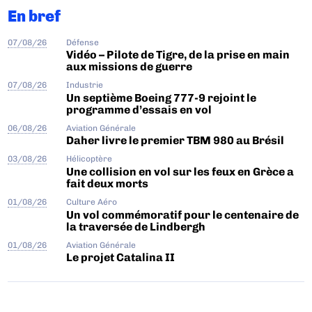
En bref
07/08/26
Défense
Vidéo – Pilote de Tigre, de la prise en main
aux missions de guerre
07/08/26
Industrie
Un septième Boeing 777-9 rejoint le
programme d’essais en vol
06/08/26
Aviation Générale
Daher livre le premier TBM 980 au Brésil
03/08/26
Hélicoptère
Une collision en vol sur les feux en Grèce a
fait deux morts
01/08/26
Culture Aéro
Un vol commémoratif pour le centenaire de
la traversée de Lindbergh
01/08/26
Aviation Générale
Le projet Catalina II