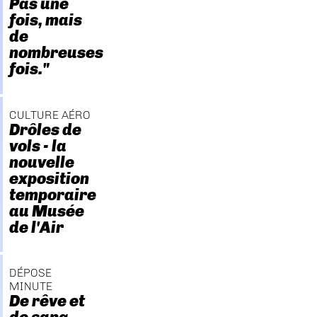
Pas une
fois, mais
de
nombreuses
fois."
CULTURE AÉRO
Drôles de
vols - la
nouvelle
exposition
temporaire
au Musée
de l'Air
DÉPOSE
MINUTE
De rêve et