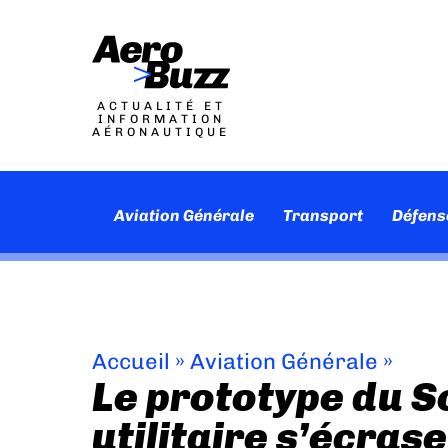
ACTUALITÉ ET
INFORMATION
AÉRONAUTIQUE
Aviation Générale
Transport
Défens
Accueil
»
Aviation Générale
»
Le prototype du 
utilitaire s’écrase