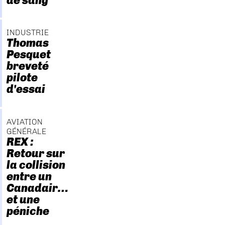
de sang
INDUSTRIE
Thomas
Pesquet
breveté
pilote
d'essai
AVIATION
GÉNÉRALE
REX :
Retour sur
la collision
entre un
Canadair…
et une
péniche