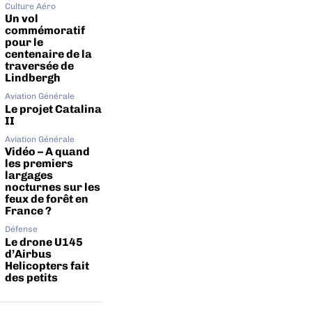
Culture Aéro
Un vol
commémoratif
pour le
centenaire de la
traversée de
Lindbergh
Aviation Générale
Le projet Catalina
II
Aviation Générale
Vidéo – A quand
les premiers
largages
nocturnes sur les
feux de forêt en
France ?
Défense
Le drone U145
d’Airbus
Helicopters fait
des petits