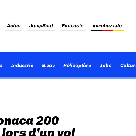
Actus
JumpSeat
Podcasts
aerobuzz.de
e
Industrie
Bizav
Hélicoptère
Jobs
Cultur
Sonaca 200
 lors d’un vol