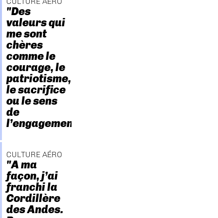
CULTURE AÉRO
"Des
valeurs qui
me sont
chères
comme le
courage, le
patriotisme,
le sacrifice
ou le sens
de
l’engagement."
CULTURE AÉRO
"A ma
façon, j’ai
franchi la
Cordillère
des Andes.