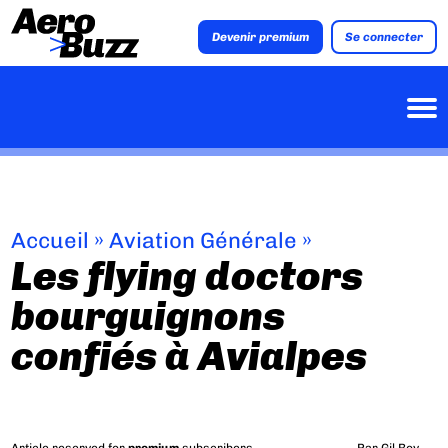
Devenir premium
Se connecter
Accueil
»
Aviation Générale
»
Les flying doctors
bourguignons
confiés à Avialpes