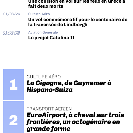
Une collision en vol sur les feux en Grèce a
fait deux morts
01/08/26
Culture Aéro
Un vol commémoratif pour le centenaire de
la traversée de Lindbergh
01/08/26
Aviation Générale
Le projet Catalina II
CULTURE AÉRO
La Cigogne, de Guynemer à
Hispano-Suiza
TRANSPORT AÉRIEN
EuroAirport, à cheval sur trois
frontières, un octogénaire en
grande forme