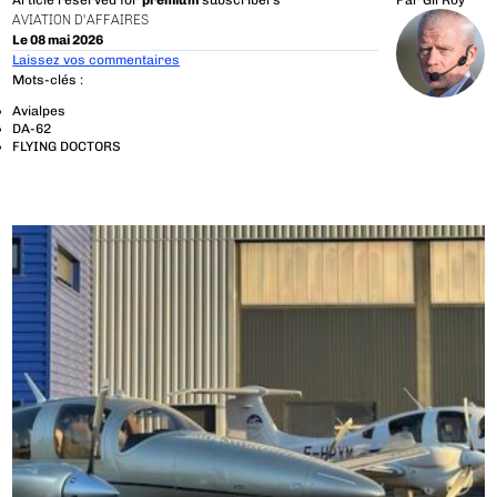
Article reserved for
premium
subscribers
Par
Gil Roy
AVIATION D'AFFAIRES
Le 08 mai 2026
Laissez vos commentaires
Mots-clés :
Avialpes
DA-62
FLYING DOCTORS