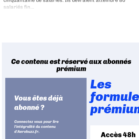
cinquantaine de salariés. Ils devraient atteindre 80
salariés fin...
Ce contenu est réservé aux abonnés
prémium
Les
formul
Vous êtes déjà
prémiu
abonné ?
Connectez vous pour lire
l'intégralité du contenu
d'Aerobuzz.fr.
Accès 48h