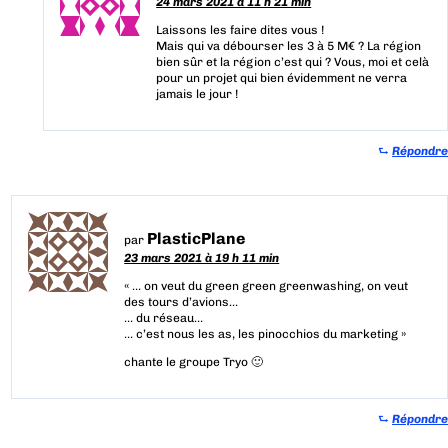
24 mars 2021 à 11 h 21 min
Laissons les faire dites vous !
Mais qui va débourser les 3 à 5 M€ ? La région
bien sûr et la région c’est qui ? Vous, moi et celà
pour un projet qui bien évidemment ne verra
jamais le jour !
⮑
Répondre
PlasticPlane
par
23 mars 2021 à 19 h 11 min
« … on veut du green green greenwashing, on veut
des tours d’avions…
… du réseau…
… c’est nous les as, les pinocchios du marketing »
chante le groupe Tryo 🙂
⮑
Répondre