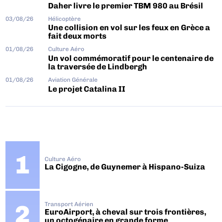
Daher livre le premier TBM 980 au Brésil
03/08/26
Hélicoptère
Une collision en vol sur les feux en Grèce a
fait deux morts
01/08/26
Culture Aéro
Un vol commémoratif pour le centenaire de
la traversée de Lindbergh
01/08/26
Aviation Générale
Le projet Catalina II
Culture Aéro
La Cigogne, de Guynemer à Hispano-Suiza
Transport Aérien
EuroAirport, à cheval sur trois frontières,
un octogénaire en grande forme