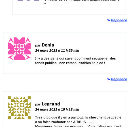
?
⮑
Répondre
Denis
par
24 mars 2021 à 11 h 26 min
Il y a des gens qui savent comment récupérer des
fonds publics…non remboursables !le pied !
⮑
Répondre
Legrand
par
24 mars 2021 à 10 h 18 min
Tres utopique il y en a partout, ils cherchent peut être
a se faire racheter par AIRBUS……….
Messieurs faites vos preuves…. Vous n’êtes vraiment