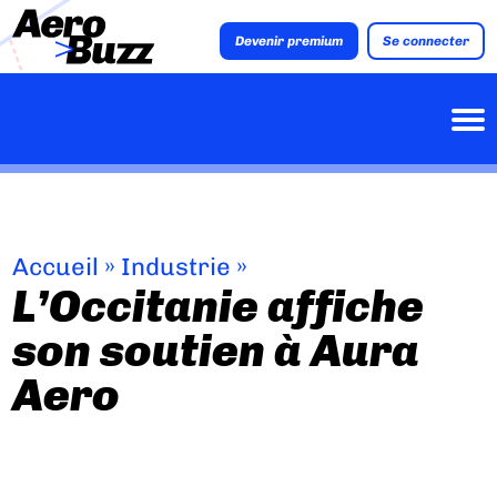
Devenir premium
Se connecter
Accueil
»
Industrie
»
L’Occitanie affiche
son soutien à Aura
Aero