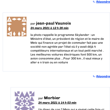
⮑
Répondre
jean-paul Vaunois
par
24 mars 2021 à 12 h 26 min
la photo rappelle le programme Skylander : un
Ministre d’état, un président de région et le maire de
Metz qui finance un projet de commuter fait pas une
société non agréée par l’état où il y avait déjà 4
compétiteurs internationaux et un tout petit marché .
Les meilleures voitures électriques font 500 km, un
avion consomme plus …Pour 300 km , il vaut mieux y
aller e n train ou en voiture
⮑
Répondre
Morbier
par
24 mars 2021 à 14 h 03 min
Un diner de con ? Mais qui a gagné cette fois-ci