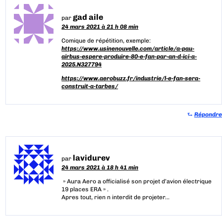
gad aile
par
24 mars 2021 à 21 h 08 min
Comique de répétition, exemple:
https://www.usinenouvelle.com/article/a-pau-
airbus-espere-produire-80-e-fan-par-an-d-ici-a-
2025.N327794
https://www.aerobuzz.fr/industrie/l-e-fan-sera-
construit-a-tarbes/
⮑
Répondre
lavidurev
par
24 mars 2021 à 18 h 41 min
» Aura Aero a officialisé son projet d’avion électrique
19 places ERA » .
Apres tout, rien n interdit de projeter…