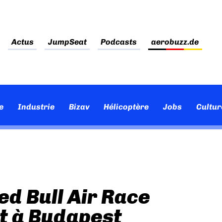
Actus
JumpSeat
Podcasts
aerobuzz.de
e
Industrie
Bizav
Hélicoptère
Jobs
Cultur
d Bull Air Race
t à Budapest