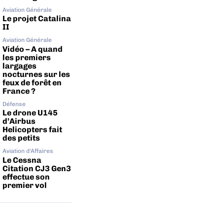
Aviation Générale
Le projet Catalina
II
Aviation Générale
Vidéo – A quand
les premiers
largages
nocturnes sur les
feux de forêt en
France ?
Défense
Le drone U145
d’Airbus
Helicopters fait
des petits
Aviation d'Affaires
Le Cessna
Citation CJ3 Gen3
effectue son
premier vol