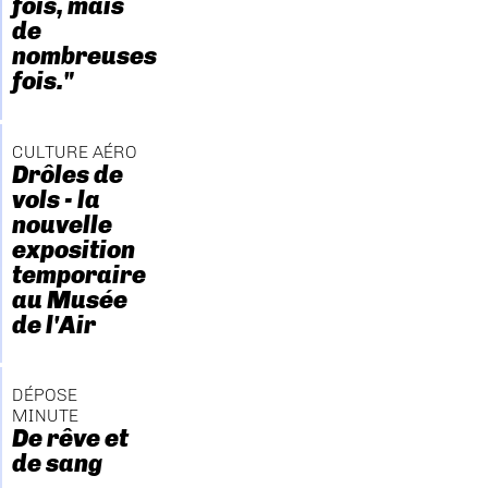
fois, mais
de
nombreuses
fois."
CULTURE AÉRO
Drôles de
vols - la
nouvelle
exposition
temporaire
au Musée
de l'Air
DÉPOSE
MINUTE
De rêve et
de sang