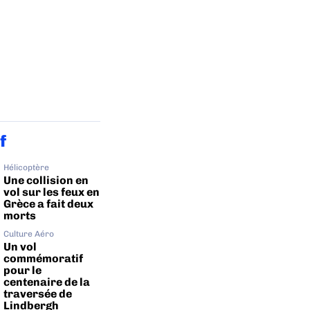
f
Hélicoptère
Une collision en
vol sur les feux en
Grèce a fait deux
morts
Culture Aéro
Un vol
commémoratif
pour le
centenaire de la
traversée de
Lindbergh