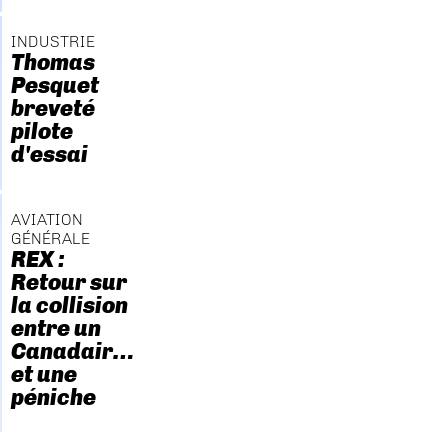
INDUSTRIE
Thomas
Pesquet
breveté
pilote
d'essai
AVIATION
GÉNÉRALE
REX :
Retour sur
la collision
entre un
Canadair…
et une
péniche