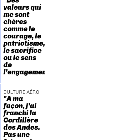
"Des
valeurs qui
me sont
chères
comme le
courage, le
patriotisme,
le sacrifice
ou le sens
de
l’engagement."
CULTURE AÉRO
"A ma
façon, j’ai
franchi la
Cordillère
des Andes.
Pas une