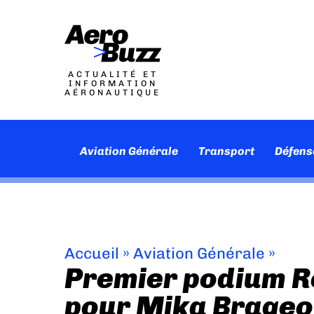
ACTUALITÉ ET
INFORMATION
AÉRONAUTIQUE
Aviation Générale
Transport
Défens
Accueil
»
Aviation Générale
»
Premier podium Re
pour Mika Brageo