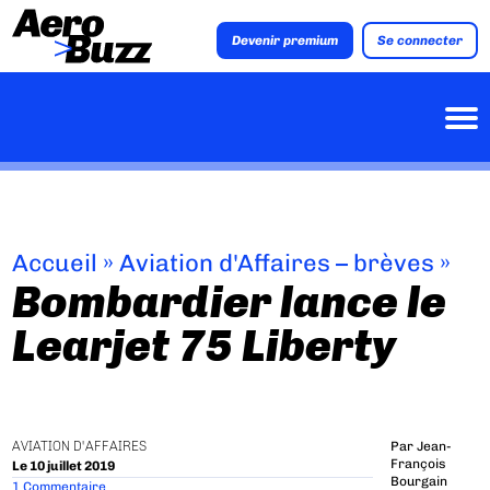
Devenir premium
Se connecter
Accueil
»
Aviation d'Affaires – brèves
»
Bombardier lance le
Learjet 75 Liberty
AVIATION D'AFFAIRES
Par
Jean-
François
Le 10 juillet 2019
Bourgain
1 Commentaire