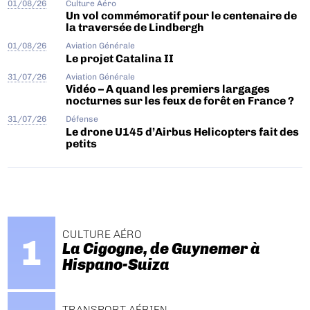
01/08/26
Culture Aéro
Un vol commémoratif pour le centenaire de
la traversée de Lindbergh
01/08/26
Aviation Générale
Le projet Catalina II
31/07/26
Aviation Générale
Vidéo – A quand les premiers largages
nocturnes sur les feux de forêt en France ?
31/07/26
Défense
Le drone U145 d’Airbus Helicopters fait des
petits
CULTURE AÉRO
La Cigogne, de Guynemer à
Hispano-Suiza
TRANSPORT AÉRIEN