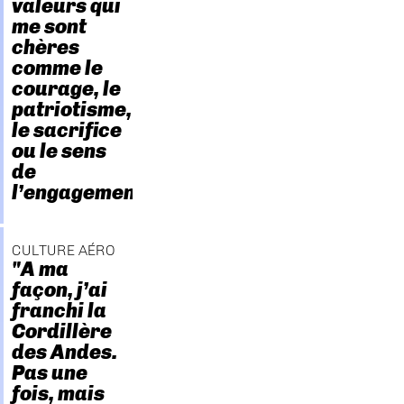
valeurs qui
me sont
chères
comme le
courage, le
patriotisme,
le sacrifice
ou le sens
de
l’engagement."
CULTURE AÉRO
"A ma
façon, j’ai
franchi la
Cordillère
des Andes.
Pas une
fois, mais