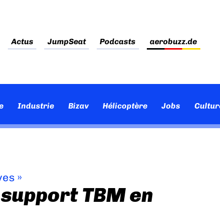
Actus
JumpSeat
Podcasts
aerobuzz.de
e
Industrie
Bizav
Hélicoptère
Jobs
Cultur
ves
»
 support TBM en