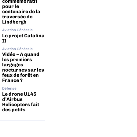
commémoratif
pour le
centenaire de la
traversée de
Lindbergh
Aviation Générale
Le projet Catalina
II
Aviation Générale
Vidéo – A quand
les premiers
largages
nocturnes sur les
feux de forêt en
France ?
Défense
Le drone U145
d’Airbus
Helicopters fait
des petits