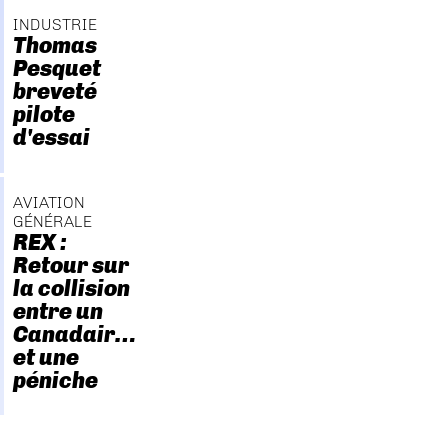
INDUSTRIE
Thomas
Pesquet
breveté
pilote
d'essai
AVIATION
GÉNÉRALE
REX :
Retour sur
la collision
entre un
Canadair…
et une
péniche