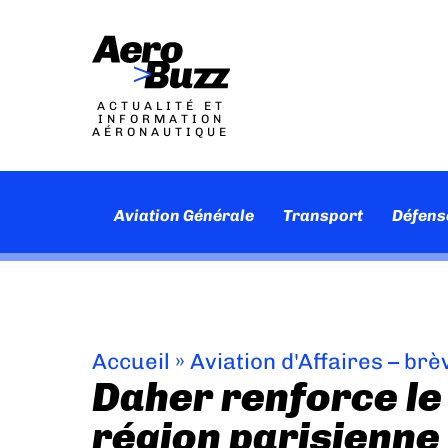
ACTUALITÉ ET
INFORMATION
AÉRONAUTIQUE
Aviation Générale
Transport
Défens
Accueil
»
Aviation d'Affaires – brè
Daher renforce le
région parisienne