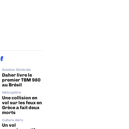
ef
Aviation Générale
Daher livre le
premier TBM 980
au Brésil
Hélicoptère
Une collision en
vol sur les feux en
Grèce a fait deux
morts
Culture Aéro
Un vol