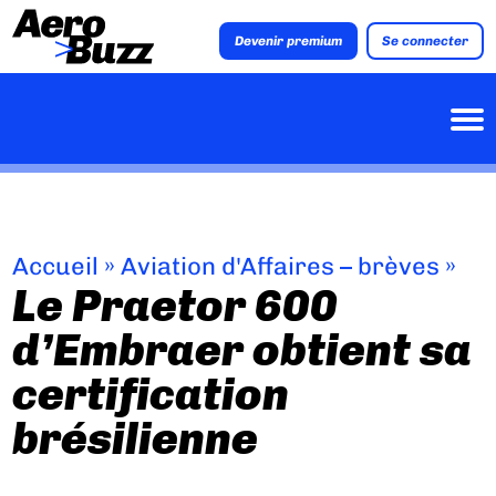
Devenir premium
Se connecter
Accueil
»
Aviation d'Affaires – brèves
»
Le Praetor 600
d’Embraer obtient sa
certification
brésilienne