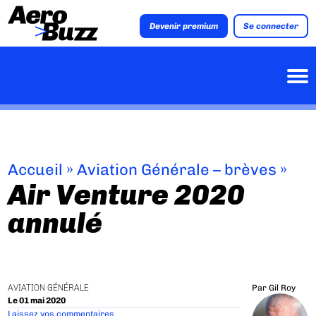
Devenir premium
Se connecter
Accueil
»
Aviation Générale – brèves
»
Air Venture 2020
annulé
AVIATION GÉNÉRALE
Par
Gil Roy
Le 01 mai 2020
Laissez vos commentaires