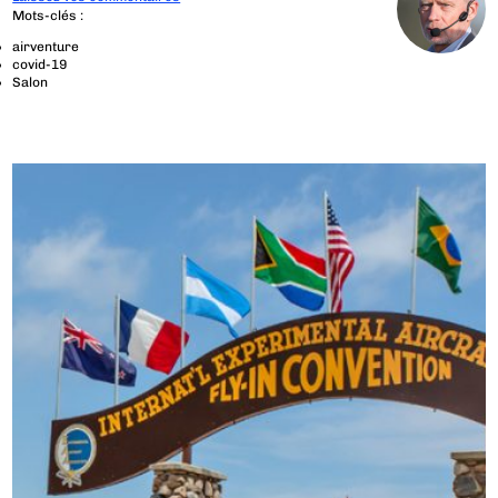
Mots-clés :
airventure
covid-19
Salon