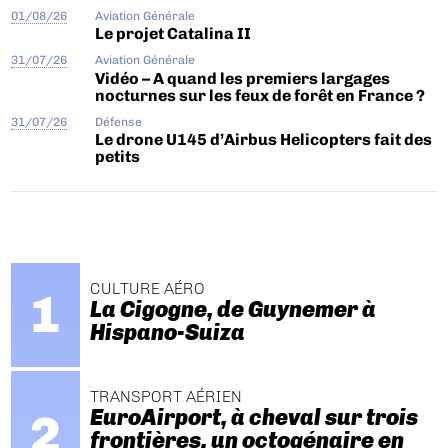
01/08/26
Aviation Générale
Le projet Catalina II
31/07/26
Aviation Générale
Vidéo – A quand les premiers largages
nocturnes sur les feux de forêt en France ?
31/07/26
Défense
Le drone U145 d’Airbus Helicopters fait des
petits
CULTURE AÉRO
La Cigogne, de Guynemer à
Hispano-Suiza
TRANSPORT AÉRIEN
EuroAirport, à cheval sur trois
frontières, un octogénaire en