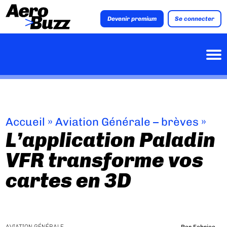
Devenir premium
Se connecter
Accueil
»
Aviation Générale – brèves
»
L’application Paladin
VFR transforme vos
cartes en 3D