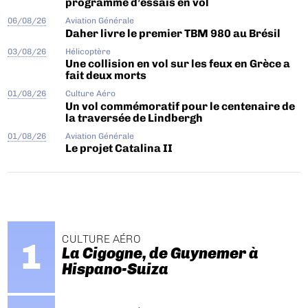
programme d’essais en vol
06/08/26
Aviation Générale
Daher livre le premier TBM 980 au Brésil
03/08/26
Hélicoptère
Une collision en vol sur les feux en Grèce a
fait deux morts
01/08/26
Culture Aéro
Un vol commémoratif pour le centenaire de
la traversée de Lindbergh
01/08/26
Aviation Générale
Le projet Catalina II
CULTURE AÉRO
La Cigogne, de Guynemer à
Hispano-Suiza