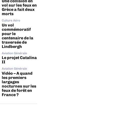
Une collision en
vol sur les feux en
Grèce a fait deux
morts
Culture Aéro
Un vol
commémoratif
pour le
centenaire de la
traversée de
Lindbergh
Aviation Générale
Le projet Catalina
II
Aviation Générale
Vidéo – A quand
les premiers
largages
nocturnes sur les
feux de forêt en
France ?