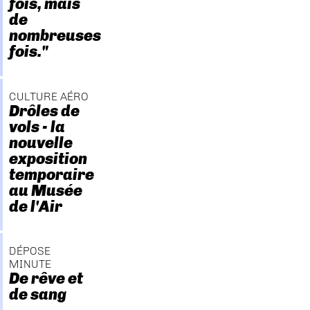
fois, mais
de
nombreuses
fois."
CULTURE AÉRO
Drôles de
vols - la
nouvelle
exposition
temporaire
au Musée
de l'Air
DÉPOSE
MINUTE
De rêve et
de sang