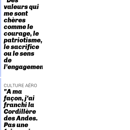
"Des
valeurs qui
me sont
chères
comme le
courage, le
patriotisme,
le sacrifice
ou le sens
de
l’engagement."
CULTURE AÉRO
"A ma
façon, j’ai
franchi la
Cordillère
des Andes.
Pas une