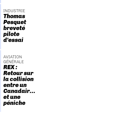
INDUSTRIE
Thomas
Pesquet
breveté
pilote
d'essai
AVIATION
GÉNÉRALE
REX :
Retour sur
la collision
entre un
Canadair…
et une
péniche