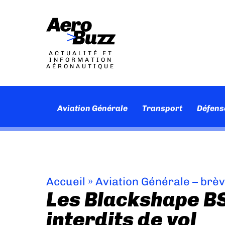
ACTUALITÉ ET
INFORMATION
AÉRONAUTIQUE
Aviation Générale
Transport
Défens
Accueil
»
Aviation Générale – brè
Les Blackshape BS
interdits de vol