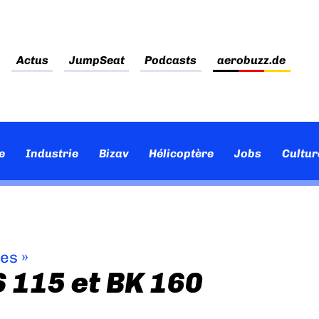
Actus
JumpSeat
Podcasts
aerobuzz.de
e
Industrie
Bizav
Hélicoptère
Jobs
Cultur
ves
»
 115 et BK 160