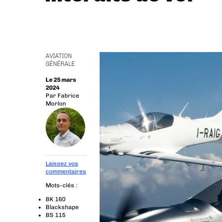
AVIATION
GÉNÉRALE
Le 25 mars
2024
Par
Fabrice
Morlon
Laissez vos
commentaires
Mots-clés :
BK 160
Blackshape
BS 115