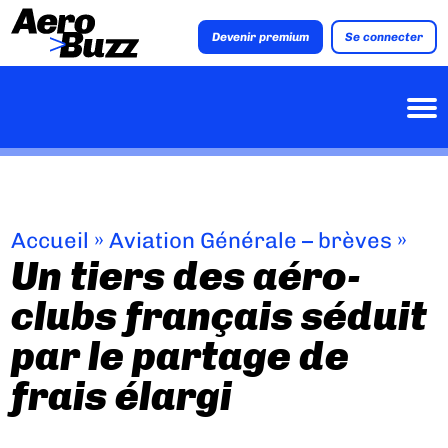
Devenir premium
Se connecter
Accueil
»
Aviation Générale – brèves
»
Un tiers des aéro-
clubs français séduit
par le partage de
frais élargi