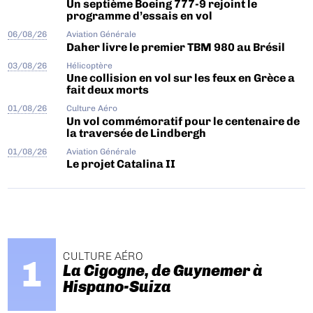
Un septième Boeing 777-9 rejoint le
programme d’essais en vol
06/08/26
Aviation Générale
Daher livre le premier TBM 980 au Brésil
03/08/26
Hélicoptère
Une collision en vol sur les feux en Grèce a
fait deux morts
01/08/26
Culture Aéro
Un vol commémoratif pour le centenaire de
la traversée de Lindbergh
01/08/26
Aviation Générale
Le projet Catalina II
CULTURE AÉRO
La Cigogne, de Guynemer à
Hispano-Suiza