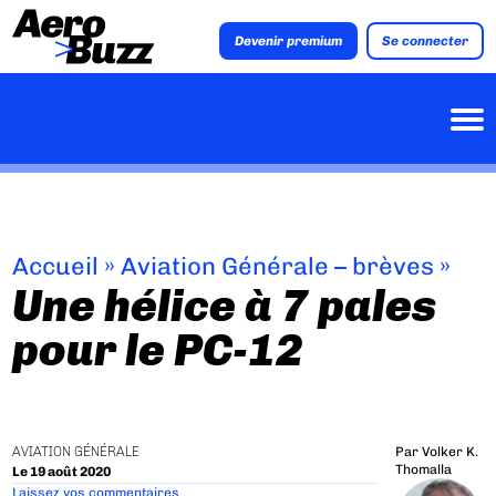
Devenir premium
Se connecter
Accueil
»
Aviation Générale – brèves
»
Une hélice à 7 pales
pour le PC-12
AVIATION GÉNÉRALE
Par
Volker K.
Thomalla
Le 19 août 2020
Laissez vos commentaires