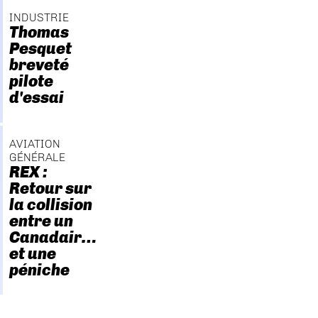
INDUSTRIE
Thomas
Pesquet
breveté
pilote
d'essai
AVIATION
GÉNÉRALE
REX :
Retour sur
la collision
entre un
Canadair…
et une
péniche