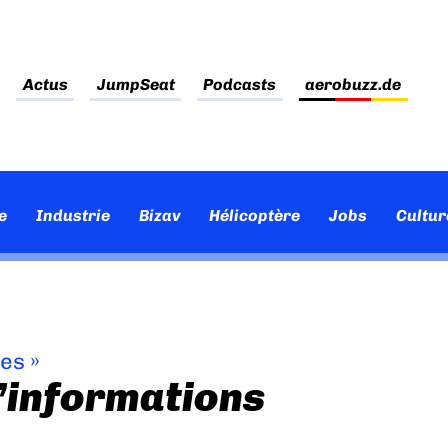
Actus
JumpSeat
Podcasts
aerobuzz.de
e
Industrie
Bizav
Hélicoptère
Jobs
Cultur
ves
»
d’informations