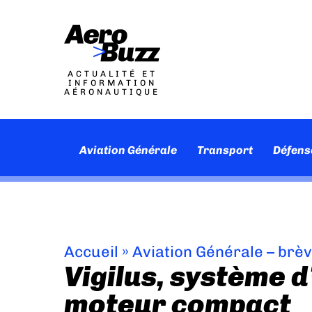
ACTUALITÉ ET
INFORMATION
AÉRONAUTIQUE
Aviation Générale
Transport
Défens
Accueil
»
Aviation Générale – brè
Vigilus, système 
moteur compact