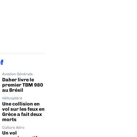
ef
Aviation Générale
Daher livre le
premier TBM 980
au Brésil
Hélicoptère
Une collision en
vol sur les feux en
Grèce a fait deux
morts
Culture Aéro
Un vol