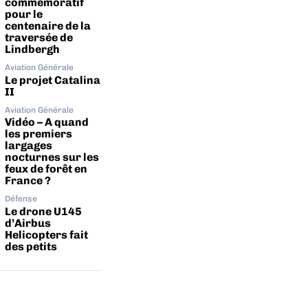
commémoratif
pour le
centenaire de la
traversée de
Lindbergh
Aviation Générale
Le projet Catalina
II
Aviation Générale
Vidéo – A quand
les premiers
largages
nocturnes sur les
feux de forêt en
France ?
Défense
Le drone U145
d’Airbus
Helicopters fait
des petits