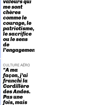
valeurs qui
me sont
chères
comme le
courage, le
patriotisme,
le sacrifice
ou le sens
de
l’engagement."
CULTURE AÉRO
"A ma
façon, j’ai
franchi la
Cordillère
des Andes.
Pas une
fois, mais