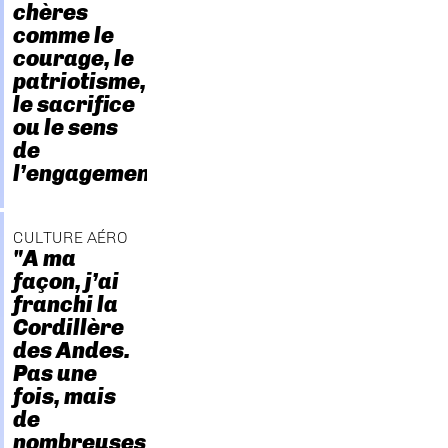
chères
comme le
courage, le
patriotisme,
le sacrifice
ou le sens
de
l’engagement."
CULTURE AÉRO
"A ma
façon, j’ai
franchi la
Cordillère
des Andes.
Pas une
fois, mais
de
nombreuses