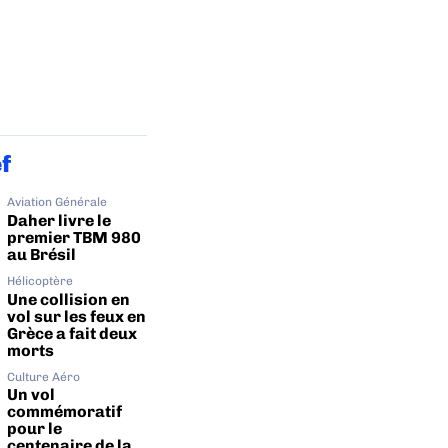
ef
Aviation Générale
Daher livre le
premier TBM 980
au Brésil
Hélicoptère
Une collision en
vol sur les feux en
Grèce a fait deux
morts
Culture Aéro
Un vol
commémoratif
pour le
centenaire de la