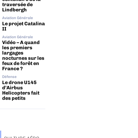
traversée de
Lindbergh
Aviation Générale
Le projet Catalina
II
Aviation Générale
Vidéo – A quand
les premiers
largages
nocturnes sur les
feux de forêt en
France ?
Défense
Le drone U145
d’Airbus
Helicopters fait
des petits