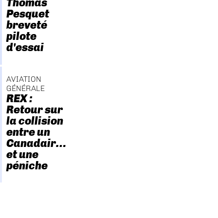
Thomas
Pesquet
breveté
pilote
d'essai
AVIATION
GÉNÉRALE
REX :
Retour sur
la collision
entre un
Canadair…
et une
péniche