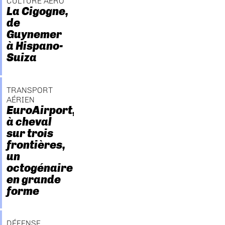
CULTURE AÉRO
La Cigogne,
de
Guynemer
à Hispano-
Suiza
TRANSPORT
AÉRIEN
EuroAirport,
à cheval
sur trois
frontières,
un
octogénaire
en grande
forme
DÉFENSE