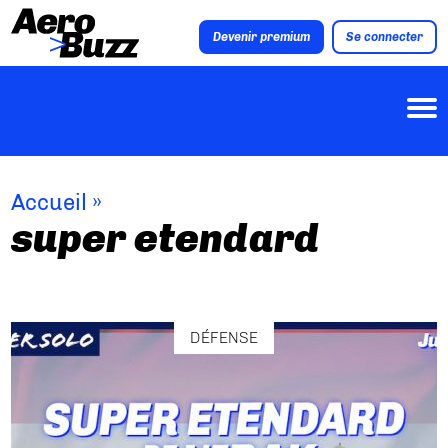
Devenir premium
Se connecter
Accueil
»
super etendard
DÉFENSE