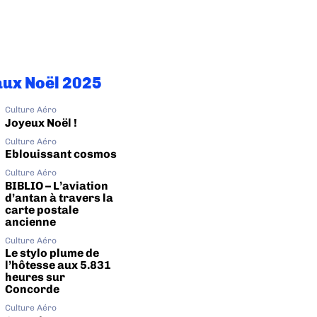
ux Noël 2025
Culture Aéro
Joyeux Noël !
Culture Aéro
Eblouissant cosmos
Culture Aéro
BIBLIO – L’aviation
d’antan à travers la
carte postale
ancienne
Culture Aéro
Le stylo plume de
l’hôtesse aux 5.831
heures sur
Concorde
Culture Aéro