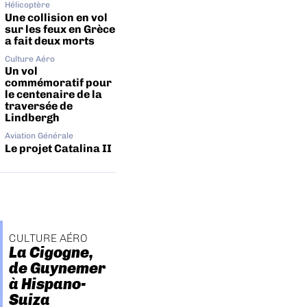
Hélicoptère
Une collision en vol
sur les feux en Grèce
a fait deux morts
Culture Aéro
Un vol
commémoratif pour
le centenaire de la
traversée de
Lindbergh
Aviation Générale
Le projet Catalina II
CULTURE AÉRO
La Cigogne,
de Guynemer
à Hispano-
Suiza