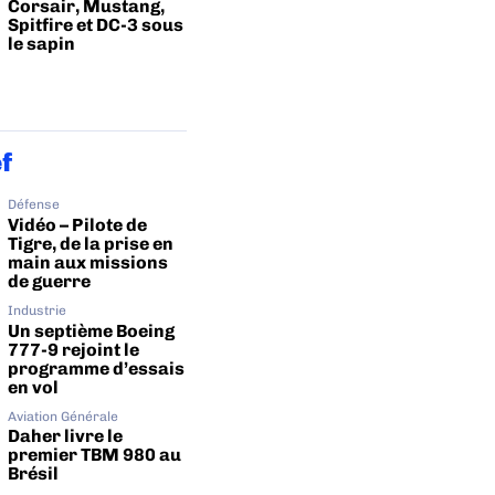
Corsair, Mustang,
Spitfire et DC-3 sous
le sapin
ef
Défense
Vidéo – Pilote de
Tigre, de la prise en
main aux missions
de guerre
Industrie
Un septième Boeing
777-9 rejoint le
programme d’essais
en vol
Aviation Générale
Daher livre le
premier TBM 980 au
Brésil