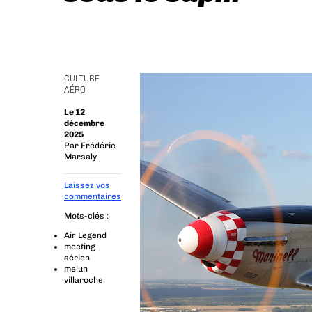
CULTURE
AÉRO
Le 12
décembre
2025
Par
Frédéric
Marsaly
Laissez vos
commentaires
Mots-clés :
Air Legend
meeting
aérien
melun
villaroche