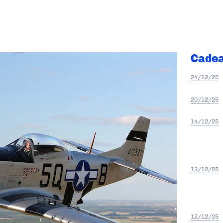
Cadea
24/12/25
20/12/25
14/12/25
13/12/25
12/12/25