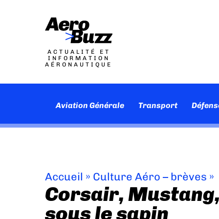
ACTUALITÉ ET
INFORMATION
AÉRONAUTIQUE
Aviation Générale
Transport
Défens
Accueil
»
Culture Aéro – brèves
»
Corsair, Mustang, 
sous le sapin