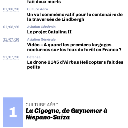
fait deux morts
01/08/26
Culture Aéro
Un vol commémoratif pour le centenaire de
la traversée de Lindbergh
01/08/26
Aviation Générale
Le projet Catalina II
31/07/26
Aviation Générale
Vidéo – A quand les premiers largages
nocturnes sur les feux de forêt en France ?
31/07/26
Défense
Le drone U145 d’Airbus Helicopters fait des
petits
CULTURE AÉRO
La Cigogne, de Guynemer à
Hispano-Suiza