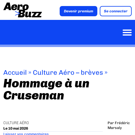
Devenir premium
Se connecter
Accueil
»
Culture Aéro – brèves
»
Hommage à un
Cruseman
CULTURE AÉRO
Par
Frédéric
Marsaly
Le 10 mai 2026
Laissez vos commentaires