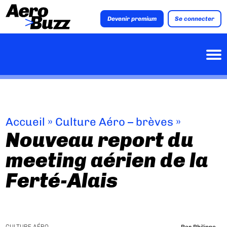
Devenir premium
Se connecter
Accueil
»
Culture Aéro – brèves
»
Nouveau report du
meeting aérien de la
Ferté-Alais