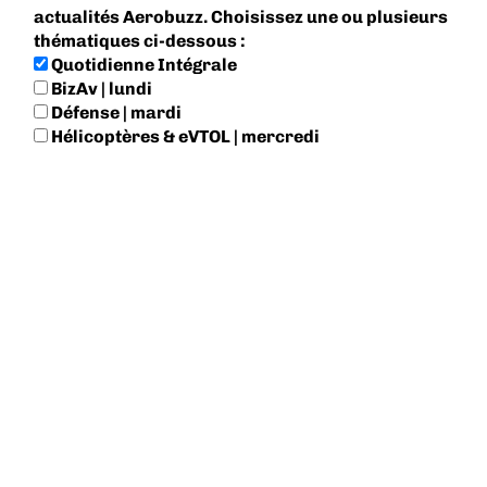
actualités Aerobuzz. Choisissez une ou plusieurs
thématiques ci-dessous :
Quotidienne Intégrale
BizAv | lundi
Défense | mardi
Hélicoptères & eVTOL | mercredi
Industrie & Jobs | jeudi
Transport Aérien | vendredi
Aviation Générale | samedi
Culture Aéro | dimanche